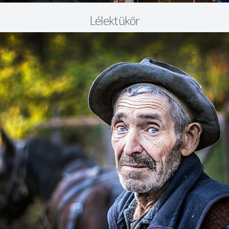
Lélektükör