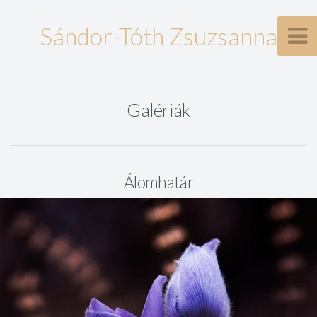
Sándor-Tóth Zsuzsanna
Galériák
Álomhatár