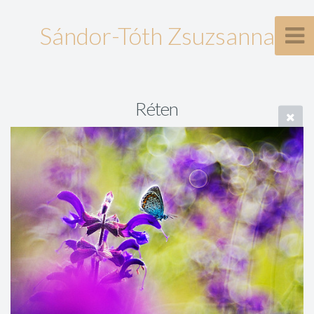
Sándor-Tóth Zsuzsanna
Réten