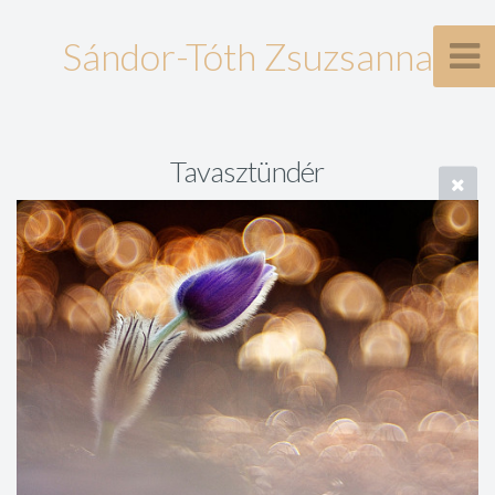
Sándor-Tóth Zsuzsanna
Tavasztündér