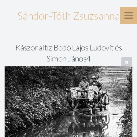
Sándor-Tóth Zsuzsanna
Kászonaltíz Bodó Lajos Ludovít és
Simon János4