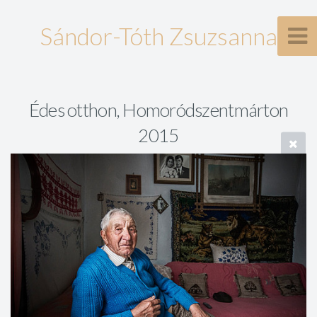
Sándor-Tóth Zsuzsanna
Édes otthon, Homoródszentmárton
2015