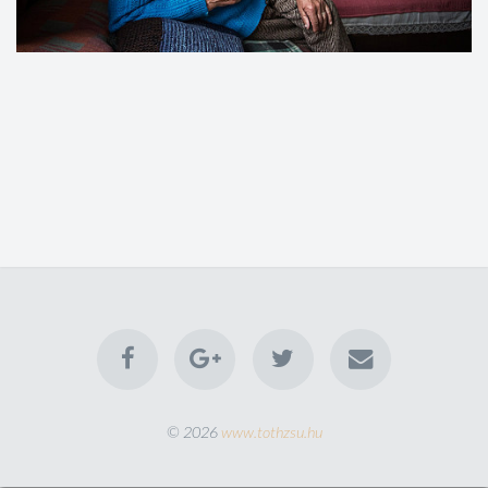
© 2026
www.tothzsu.hu