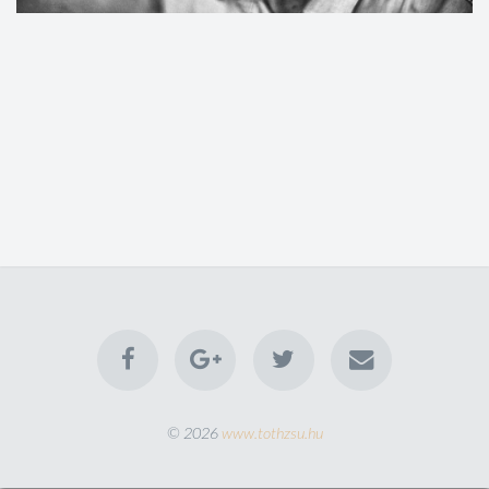
© 2026
www.tothzsu.hu